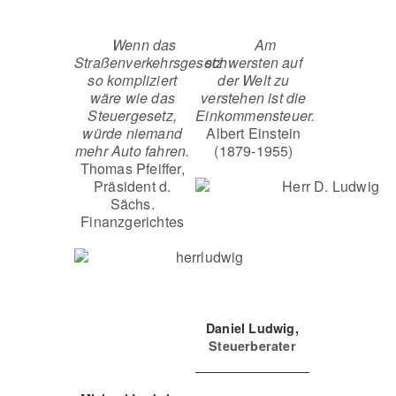
Wenn das
Am
Straßenverkehrsgesetz
schwersten auf
so kompliziert
der Welt zu
wäre wie das
verstehen ist die
Steuergesetz,
Einkommensteuer.
würde niemand
Albert Einstein
mehr Auto fahren.
(1879-1955)
Thomas Pfeiffer,
Präsident d.
Sächs.
Finanzgerichtes
Daniel Ludwig,
Steuerberater